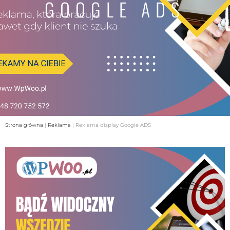
GOOGLE ADS
Strona główna
|
Reklama
|
Reklama display Google ADS