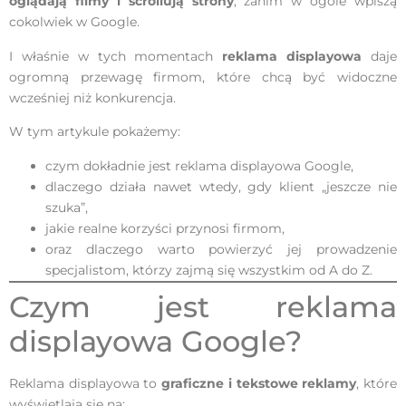
oglądają filmy i scrollują strony
, zanim w ogóle wpiszą
cokolwiek w Google.
I właśnie w tych momentach
reklama displayowa
daje
ogromną przewagę firmom, które chcą być widoczne
wcześniej niż konkurencja.
W tym artykule pokażemy:
czym dokładnie jest reklama displayowa Google,
dlaczego działa nawet wtedy, gdy klient „jeszcze nie
szuka”,
jakie realne korzyści przynosi firmom,
oraz dlaczego warto powierzyć jej prowadzenie
specjalistom, którzy zajmą się wszystkim od A do Z.
Czym jest reklama
displayowa Google?
Reklama displayowa to
graficzne i tekstowe reklamy
, które
wyświetlają się na: